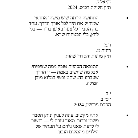
דניאל ל.
תיק חלוקת רכוש, 2024
התחושה הייתה שיש מישהו אחראי
שמחזיק את היד לכל אורך הדרך. עו״ד
כהן הסביר כל צעד באופן ברור — בלי
לחץ, בלי הבטחות שווא.
ר.מ
רונית מ.
תיק מזונות והסדרי שהות
התוצאה הסופית טובה ממה שציפיתי.
אבל מה שחשוב באמת — זו הדרך
שעברנו בה. שקט נפשי במלוא מובן
המילה.
י.ב
יוסי ב.
הסכם גירושין, 2024
אתה מקשיב, עונה לעניין ונותן הסבר
פשוט וברור. מאוד עזרת לי — וחשוב
לי לדעת שאני נלחם על העתיד של
הילדים מהמקום הנכון.