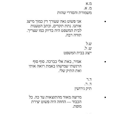
מ.א
מ. א.
משמורת והסדרי שהות
אני פשוט גאה שעורך דין כמוך מייצג
אותנו. נתת תקדים, וכתב הטענות
לבית המשפט היה בדיוק כמו שצריך.
תודה רבה.
ש.ל
ש. ל.
ייצוג בבית המשפט
אמיר, באת אלי כברכה. סוף סוף
הרגשתי שמישהו באמת רואה אותי
ואת התיק שלי.
ד.ר
ד. ר.
תיק גירושין
מרוצה מאוד מהתוצאות עד כה. כל
הכבוד — החוזה היה פשוט יצירת
מופת.