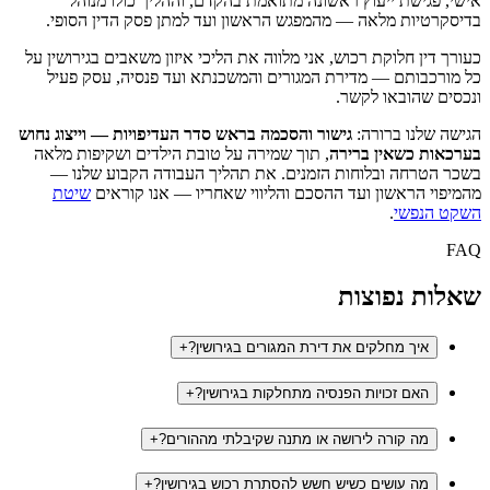
אישי, פגישת ייעוץ ראשונה מתואמת בהקדם, וההליך כולו מנוהל
בדיסקרטיות מלאה — מהמפגש הראשון ועד למתן פסק הדין הסופי.
כעורך דין חלוקת רכוש, אני מלווה את הליכי איזון משאבים בגירושין על
כל מורכבותם — מדירת המגורים והמשכנתא ועד פנסיה, עסק פעיל
ונכסים שהובאו לקשר.
הגישה שלנו ברורה:
גישור והסכמה בראש סדר העדיפויות — וייצוג נחוש
בערכאות כשאין ברירה
, תוך שמירה על טובת הילדים ושקיפות מלאה
בשכר הטרחה ובלוחות הזמנים. את תהליך העבודה הקבוע שלנו —
מהמיפוי הראשון ועד ההסכם והליווי שאחריו — אנו קוראים
שיטת
השקט הנפשי
.
FAQ
שאלות נפוצות
איך מחלקים את דירת המגורים בגירושין?
+
האם זכויות הפנסיה מתחלקות בגירושין?
+
מה קורה לירושה או מתנה שקיבלתי מההורים?
+
מה עושים כשיש חשש להסתרת רכוש בגירושין?
+