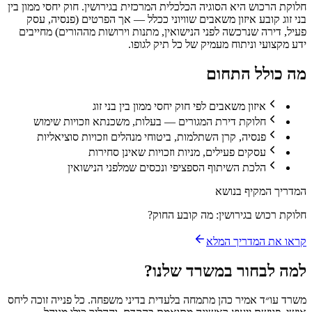
חלוקת הרכוש היא הסוגיה הכלכלית המרכזית בגירושין. חוק יחסי ממון בין
בני זוג קובע איזון משאבים שוויוני ככלל — אך הפרטים (פנסיה, עסק
פעיל, דירה שנרכשה לפני הנישואין, מתנות וירושות מההורים) מחייבים
ידע מקצועי וניתוח מעמיק של כל תיק לגופו.
מה כולל התחום
איזון משאבים לפי חוק יחסי ממון בין בני זוג
חלוקת דירת המגורים — בעלות, משכנתא וזכויות שימוש
פנסיה, קרן השתלמות, ביטוחי מנהלים וזכויות סוציאליות
עסקים פעילים, מניות וזכויות שאינן סחירות
הלכת השיתוף הספציפי ונכסים שמלפני הנישואין
המדריך המקיף בנושא
חלוקת רכוש בגירושין: מה קובע החוק?
קראו את המדריך המלא
למה לבחור במשרד שלנו?
משרד עו״ד אמיר כהן מתמחה בלעדית בדיני משפחה. כל פנייה זוכה ליחס