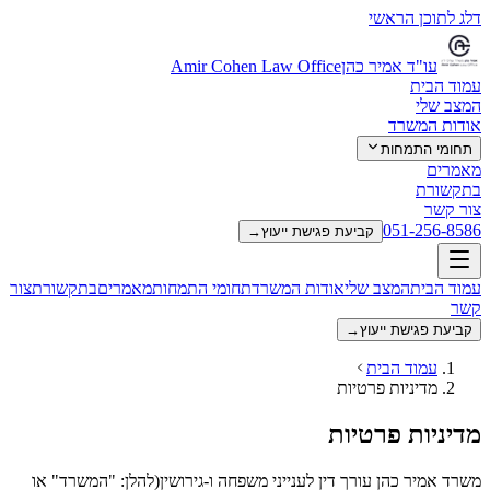
דלג לתוכן הראשי
עו"ד אמיר כהן
Amir Cohen Law Office
עמוד הבית
המצב שלי
אודות המשרד
תחומי התמחות
מאמרים
בתקשורת
צור קשר
051-256-8586
קביעת פגישת ייעוץ
→
עמוד הבית
המצב שלי
אודות המשרד
תחומי התמחות
מאמרים
בתקשורת
צור
קשר
קביעת פגישת ייעוץ
→
עמוד הבית
מדיניות פרטיות
מדיניות פרטיות
משרד
אמיר כהן עורך דין לענייני משפחה ו-גירושין
(להלן: "המשרד" או