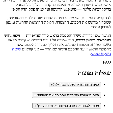
משרד עו״ד אמיר כהן מתמחה בלעדית בדיני משפחה. כל פנייה זוכה ליחס
אישי, פגישת ייעוץ ראשונה מתואמת בהקדם, וההליך כולו מנוהל
בדיסקרטיות מלאה — מהמפגש הראשון ועד למתן פסק הדין הסופי.
לצד קביעת המזונות, אני מסייע בניסוח הסכם מזונות ילדים בר-אכיפה,
שמסדיר מראש את הסכום, ההצמדה, חלוקת ההוצאות החריגות ומנגנון
לעדכון עתידי.
הגישה שלנו ברורה:
גישור והסכמה בראש סדר העדיפויות — וייצוג נחוש
בערכאות כשאין ברירה
, תוך שמירה על טובת הילדים ושקיפות מלאה
בשכר הטרחה ובלוחות הזמנים. את תהליך העבודה הקבוע שלנו —
מהמיפוי הראשון ועד ההסכם והליווי שאחריו — אנו קוראים
שיטת
השקט הנפשי
.
FAQ
שאלות נפוצות
כמה מזונות צריך לשלם עבור ילד?
+
האם משמורת משותפת מפחיתה את המזונות?
+
אפשר לשנות את גובה המזונות אחרי פסק דין?
+