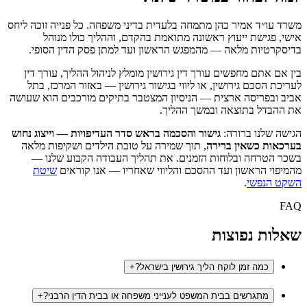
משרד עו״ד אמיר כהן מתמחה בלעדית בדיני משפחה. כל פנייה זוכה ליחס
אישי, פגישת ייעוץ ראשונה מתואמת בהקדם, וההליך כולו מנוהל
בדיסקרטיות מלאה — מהמפגש הראשון ועד למתן פסק הדין הסופי.
בין אם אתם מחפשים עורך דין גירושין מומלץ לניהול ההליך, עורך דין
לעריכת הסכם גירושין, או ליווי בגישור גירושין — באזור המרכז, בתל
אביב ובפריסה ארצית — הניסיון המצטבר בתיקים מורכבים הוא שעושה
את ההבדל בתוצאה ובמשך ההליך.
הגישה שלנו ברורה:
גישור והסכמה בראש סדר העדיפויות — וייצוג נחוש
בערכאות כשאין ברירה
, תוך שמירה על טובת הילדים ושקיפות מלאה
בשכר הטרחה ובלוחות הזמנים. את תהליך העבודה הקבוע שלנו —
מהמיפוי הראשון ועד ההסכם והליווי שאחריו — אנו קוראים
שיטת
השקט הנפשי
.
FAQ
שאלות נפוצות
כמה זמן לוקח הליך גירושין בישראל?
+
מתגרשים בבית המשפט לענייני משפחה או בבית הדין הרבני?
+