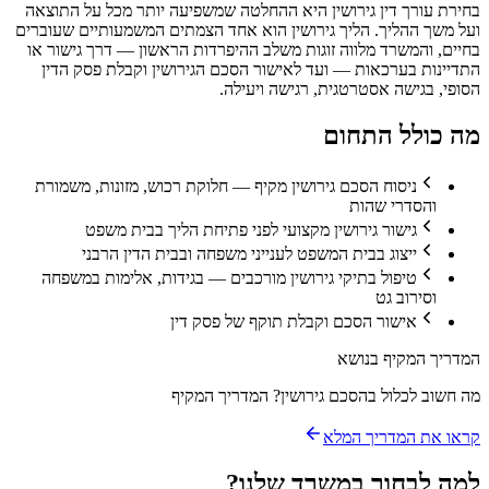
בחירת עורך דין גירושין היא ההחלטה שמשפיעה יותר מכל על התוצאה
ועל משך ההליך. הליך גירושין הוא אחד הצמתים המשמעותיים שעוברים
בחיים, והמשרד מלווה זוגות משלב ההיפרדות הראשון — דרך גישור או
התדיינות בערכאות — ועד לאישור הסכם הגירושין וקבלת פסק הדין
הסופי, בגישה אסטרטגית, רגישה ויעילה.
מה כולל התחום
ניסוח הסכם גירושין מקיף — חלוקת רכוש, מזונות, משמורת
והסדרי שהות
גישור גירושין מקצועי לפני פתיחת הליך בבית משפט
ייצוג בבית המשפט לענייני משפחה ובבית הדין הרבני
טיפול בתיקי גירושין מורכבים — בגידות, אלימות במשפחה
וסירוב גט
אישור הסכם וקבלת תוקף של פסק דין
המדריך המקיף בנושא
מה חשוב לכלול בהסכם גירושין? המדריך המקיף
קראו את המדריך המלא
למה לבחור במשרד שלנו?