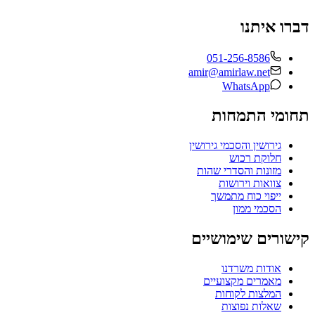
דברו איתנו
051-256-8586
amir@amirlaw.net
WhatsApp
תחומי התמחות
גירושין והסכמי גירושין
חלוקת רכוש
מזונות והסדרי שהות
צוואות וירושות
ייפוי כוח מתמשך
הסכמי ממון
קישורים שימושיים
אודות משרדנו
מאמרים מקצועיים
המלצות לקוחות
שאלות נפוצות